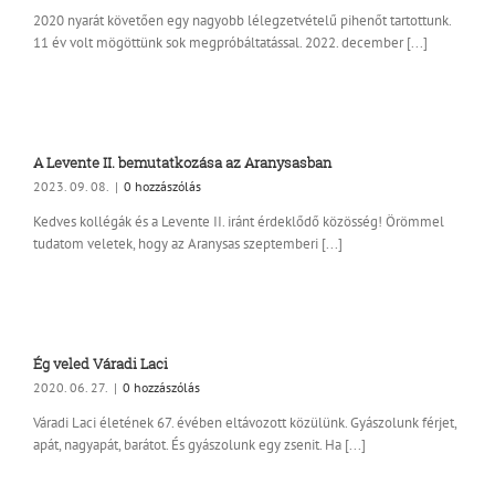
2020 nyarát követően egy nagyobb lélegzetvételű pihenőt tartottunk.
11 év volt mögöttünk sok megpróbáltatással. 2022. december [...]
A Levente II. bemutatkozása az Aranysasban
2023. 09. 08.
|
0 hozzászólás
Kedves kollégák és a Levente II. iránt érdeklődő közösség! Örömmel
tudatom veletek, hogy az Aranysas szeptemberi [...]
Ég veled Váradi Laci
2020. 06. 27.
|
0 hozzászólás
Váradi Laci életének 67. évében eltávozott közülünk. Gyászolunk férjet,
apát, nagyapát, barátot. És gyászolunk egy zsenit. Ha [...]