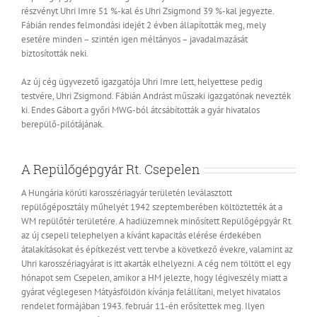
részvényt Uhri Imre 51 %-kal és Uhri Zsigmond 39 %-kal jegyezte.
Fábián rendes felmondási idejét 2 évben állapították meg, mely
esetére minden – szintén igen méltányos – javadalmazását
biztosították neki.
Az új cég ügyvezető igazgatója Uhri Imre lett, helyettese pedig
testvére, Uhri Zsigmond. Fábián Andrást műszaki igazgatónak nevezték
ki. Endes Gábort a győri MWG-ból átcsábították a gyár hivatalos
berepülő-pilótájának.
A Repülőgépgyár Rt. Csepelen
A Hungária körúti karosszériagyár területén leválasztott
repülőgéposztály műhelyét 1942 szeptemberében költöztették át a
WM repülőtér területére. A hadiüzemnek minősített Repülőgépgyár Rt.
az új csepeli telephelyen a kívánt kapacitás elérése érdekében
átalakításokat és építkezést vett tervbe a következő évekre, valamint az
Uhri karosszériagyárat is itt akarták elhelyezni. A cég nem töltött el egy
hónapot sem Csepelen, amikor a HM jelezte, hogy légiveszély miatt a
gyárat véglegesen Mátyásföldön kívánja felállítani, melyet hivatalos
rendelet formájában 1943. február 11-én erősítettek meg. Ilyen