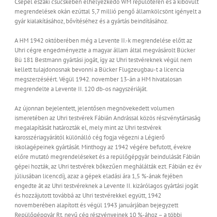
Csepel északi csücskében elhelyezkedő WM repülőtéren és a kibővült
megrendelések okán ezúttal 5,7 millió pengő államkölcsönt igényelt a
gyár kialakításához, bővítéséhez és a gyártás beindításához.
A HM 1942 októberében még a Levente II.-k megrendelése előtt az
Uhri cégre engedményezte a magyar állam által megvásárolt Bücker
Bü 181 Bestmann gyártási jogát, így az Uhri testvéreknek végül nem
kellett tulajdonosnak bevonni a Bücker Flugzeugbau-t a licencia
megszerzéséért. Végül 1942. november 13-án a HM hivatalosan
megrendelte a Levente II. 120 db-os nagyszériáját.
Az újonnan bejelentett, jelentősen megnövekedett volumen
ismeretében az Uhri testvérek Fábián Andrással közös részvénytársaság
megalapítását határozták el, mely mint az Uhri testvérek
karosszériagyárától különálló cég fogja végezni a Légierő
iskolagépeinek gyártását. Minthogy az 1942 végére befutott, évekre
előre mutató megrendeléseket és a repülőgépgyár beindulását Fábián
gépei hozták, az Uhri testvérek bőkezűen meghálálták ezt. Fábián ez év
júliusában licencdíj, azaz a gépek eladási ára 1,5 %-ának fejében
engedte át az Uhri testvéreknek a Levente II. kizárólagos gyártási jogát
és hozzájutott továbbá az Uhri testvérekkel együtt, 1942
novemberében alapított és végül 1943 januárjában bejegyzett
Repülőgépgyár Rt. nevű cég részvényeinek 10 %-ához – a többi