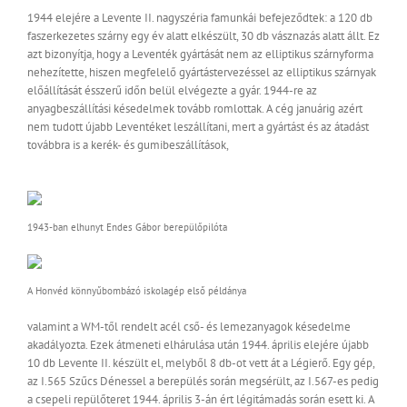
1944 elejére a Levente II. nagyszéria famunkái befejeződtek: a 120 db
faszerkezetes szárny egy év alatt elkészült, 30 db vásznazás alatt állt. Ez
azt bizonyítja, hogy a Leventék gyártását nem az elliptikus szárnyforma
nehezítette, hiszen megfelelő gyártástervezéssel az elliptikus szárnyak
előállítását ésszerű időn belül elvégezte a gyár. 1944-re az
anyagbeszállítási késedelmek tovább romlottak. A cég januárig azért
nem tudott újabb Leventéket leszállítani, mert a gyártást és az átadást
továbbra is a kerék- és gumibeszállítások,
1943-ban elhunyt Endes Gábor berepülőpilóta
A Honvéd könnyűbombázó iskolagép első példánya
valamint a WM-től rendelt acél cső- és lemezanyagok késedelme
akadályozta. Ezek átmeneti elhárulása után 1944. április elejére újabb
10 db Levente II. készült el, melyből 8 db-ot vett át a Légierő. Egy gép,
az I.565 Szűcs Dénessel a berepülés során megsérült, az I.567-es pedig
a csepeli repülőteret 1944. április 3-án ért légitámadás során esett ki. A