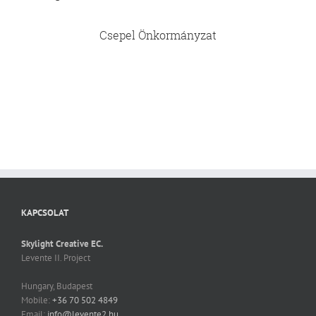
Csepel Önkormányzat
KAPCSOLAT
Skylight Creative EC.
Levente II. Project
Hungary, Budapest
Mobile:
+36 70 502 4849
Email:
info@levente2.hu