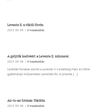
Levente II. a tököli füvön
2023. 09. 09.
|
0 hozzászólás
A gyűjtők kedvéért: a Levente II. műszerei
2023. 09. 08.
|
0 hozzászólás
Levéltári források szerint a Levente II-t erdetileg Marx és Mérei
gyártmányú műszerekkel szerelték fel. A Levente [...]
Air-to-air fotózás Tökölön
2023. 09. 08.
|
0 hozzászólás