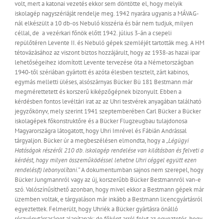
volt, mert a katonai vezetés ekkor sem döntötte el, hogy melyik
iskolagép nagyszériáját rendelje meg. 1942 nyarára ugyanis a MÁVAG-
nál elkészült a 10 db-os Nebuló kisszéria és bár nem tudjuk, milyen
céllal, de a vezérkari főnök előtt 1942. július 3-án a csepeli
repülőtéren Levente II. és Nebuló gépek szemléjét tartották meg. A HM
tétovázásához az viszont biztos hozzájárult, hogy az 1938-as hazai ipar
lehetőségeihez idomított Levente tervezése óta a Németországban
1940-től szériában gyártott és azóta élesben tesztelt, zárt kabinos,
egymás melletti üléses, alsószárnyas Bücker Bü 181 Bestmann már
megmérettetett és korszerű kiképzőgépnek bizonyult. Ebben a
kérdésben fontos levéltári irat az az Uhri testvérek anyagában található
jegyzőkönyv, mely szerint 1941 szeptemberében Carl Bücker a Bücker
iskolagépek főkonstruktőre és a Bücker Flugzeugbau tulajdonosa
Magyarországra látogatott, hogy Uhri Imrével és Fábián Andrással
tárgyaljon. Bücker úr a megbeszélésen elmondta, hogy a
„Légügyi
Hatóságok részéről 210 db. iskolagép rendelése van kilátásban és felveti a
kérdést, hogy milyen összeműködéssel lehetne Uhri céggel együtt ezen
rendelés(t) lebonyolítani.”
A dokumentumban sajnos nem szerepel, hogy
Bücker Jungmannról vagy az új, korszerűbb Bücker Bestmannról van-e
szó. Valószínűsíthető azonban, hogy mivel ekkor a Bestmann gépek már
üzemben voltak, e tárgyaláson már inkább a Bestmann licencgyártásról
egyeztettek. Felmerült, hogy Uhriék a Bücker gyártásra önálló
részvénytársaságot alapítanak; de főként arról folyt az egyeztetés, hogy