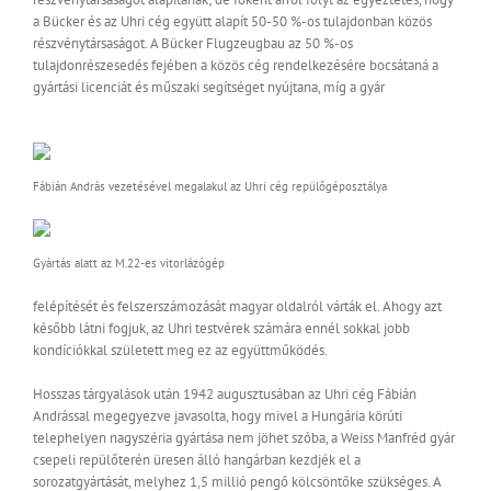
a Bücker és az Uhri cég együtt alapít 50-50 %-os tulajdonban közös
részvénytársaságot. A Bücker Flugzeugbau az 50 %-os
tulajdonrészesedés fejében a közös cég rendelkezésére bocsátaná a
gyártási licenciát és műszaki segítséget nyújtana, míg a gyár
Fábián András vezetésével megalakul az Uhri cég repülőgéposztálya
Gyártás alatt az M.22-es vitorlázógép
felépítését és felszerszámozását magyar oldalról várták el. Ahogy azt
később látni fogjuk, az Uhri testvérek számára ennél sokkal jobb
kondíciókkal született meg ez az együttműködés.
Hosszas tárgyalások után 1942 augusztusában az Uhri cég Fábián
Andrással megegyezve javasolta, hogy mivel a Hungária körúti
telephelyen nagyszéria gyártása nem jöhet szóba, a Weiss Manfréd gyár
csepeli repülőterén üresen álló hangárban kezdjék el a
sorozatgyártását, melyhez 1,5 millió pengő kölcsöntőke szükséges. A