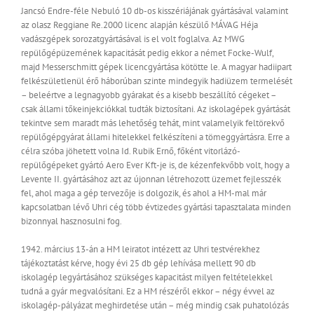
Jancsó Endre-féle Nebuló 10 db-os kisszériájának gyártásával valamint
az olasz Reggiane Re.2000 licenc alapján készülő MÁVAG Héja
vadászgépek sorozatgyártásával is el volt foglalva. Az MWG
repülőgépüzemének kapacitását pedig ekkor a német Focke-Wulf,
majd Messerschmitt gépek licencgyártása kötötte le. A magyar hadiipart
felkészületlenül érő háborúban szinte mindegyik hadiüzem termelését
– beleértve a legnagyobb gyárakat és a kisebb beszállító cégeket –
csak állami tőkeinjekciókkal tudták biztosítani. Az iskolagépek gyártását
tekintve sem maradt más lehetőség tehát, mint valamelyik feltörekvő
repülőgépgyárat állami hitelekkel felkészíteni a tömeggyártásra. Erre a
célra szóba jöhetett volna Id. Rubik Ernő, főként vitorlázó-
repülőgépeket gyártó Aero Ever Kft-je is, de kézenfekvőbb volt, hogy a
Levente II. gyártásához azt az újonnan létrehozott üzemet fejlesszék
fel, ahol maga a gép tervezője is dolgozik, és ahol a HM-mal már
kapcsolatban lévő Uhri cég több évtizedes gyártási tapasztalata minden
bizonnyal hasznosulni fog.
1942. március 13-án a HM leiratot intézett az Uhri testvérekhez
tájékoztatást kérve, hogy évi 25 db gép lehívása mellett 90 db
iskolagép legyártásához szükséges kapacitást milyen feltételekkel
tudná a gyár megvalósítani. Ez a HM részéről ekkor – négy évvel az
iskolagép-pályázat meghirdetése után – még mindig csak puhatolózás