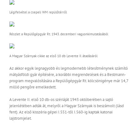
Légifelvétel a csepeli WM repülőtérről
Részlet a Repülőgépgyár Rt. 1943. decemberi vagyonkimutatásából
A Magyar Szárnyak cikke az első 10 db Levente II. átadásáról
Az akkor egyik legnagyobb és legmodernebb létesítménynek számító
mátyásföldi gyár építésére, a korábbi megrendelések és a Bestmann-
program megvalósítására a Repülőgépgyár Rt. kölcsönigénye már 14,7
millió pengőre emelkedett.
A Levente II. első 10 db-os szériáját 1943 októberében a sajtó
jelenlétében adták át, melyről a Magyar Szárnyak is beszámolt (lásd
fent). Az első kisszéria gépei I.551-től I.560-ig kaptak katonai
lajstromjelet.