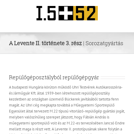
Kihagyás
A Levente II. története 3. rész
| Sorozatgyártás
Repülőgéposztályból repülőgépgyár
A budapesti Hungária körúton működő Uhri Testvérek Autókarosszéria-
és Járműgyár Kft. által 1939-ben létrehozott repülőgéposztály
kezdetben az országban üzemelő Bückerek javításából tartotta fenn
magát. Az Uhri cég megkapta továbbá a Műegyetemi Sportrepülő
Egyesület által tervezett M.22 típusú vitorlázó-repülőgép gyártási jogát,
melyben valószínűleg szerepet játszott, hogy Fábián András is
műegyetemi sportrepülő volt és az M.22-es tervezésében Jancsó Endre
mellett maga is részt vett. A Levente II. prototípusának sikere folytán a