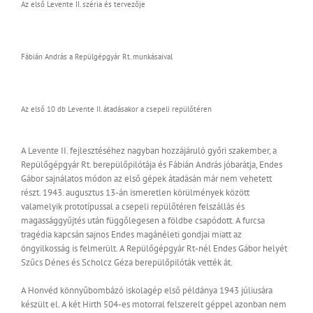
Az első Levente II. széria és tervezője
Fábián András a Repülgépgyár Rt. munkásaival
Az első 10 db Levente II. átadásakor a csepeli repülőtéren
A Levente II. fejlesztéséhez nagyban hozzájáruló győri szakember, a
Repülőgépgyár Rt. berepülőpilótája és Fábián András jóbarátja, Endes
Gábor sajnálatos módon az első gépek átadásán már nem vehetett
részt. 1943. augusztus 13-án ismeretlen körülmények között
valamelyik prototípussal a csepeli repülőtéren felszállás és
magassággyűjtés után függőlegesen a földbe csapódott. A furcsa
tragédia kapcsán sajnos Endes magánéleti gondjai miatt az
öngyilkosság is felmerült. A Repülőgépgyár Rt-nél Endes Gábor helyét
Szűcs Dénes és Scholcz Géza berepülőpilóták vették át.
A Honvéd könnyűbombázó iskolagép első példánya 1943 júliusára
készült el. A két Hirth 504-es motorral felszerelt géppel azonban nem