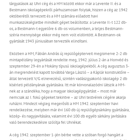
tárgyalások az Uhri cég és a HM között ekkor már a Levente II. és a
Bestmann iskolagépekről párhuzamosan folytak, hiszen a cég az 1942
októberétől tervezett és a HM számára előadott havi
munkaszükségletbe mindkét gépet beállította: a Levente II.-t 122 db-
os, a Bestmann-t egyelőre 6 db-os volumenben, a teljes Bestmann-
széria mennyisége ekkor még nem volt eldöntött. A Bestmann-ok
gyártását 1943 júniusában tervezték elindítani.
Eközben a HM, Fábián András új repülőgépterveit megismerve 2-2 db
mintapéldány legyártását rendelte meg, 1942. július 2-án a Honvéd és
szeptember 29-én a Mokány típusú iskolagépekből. A cég augusztus 3-
án megrendelést kapott továbbá Varga László – a Káplár konstruktőre –
által tervezett V/G elnevezésű, szintén vadászgyakorló iskolagép 2 db
kísérleti példányának gyártására. Itt már körvonalazódni látszik a HM-
nek az a szándéka, hogy a magyar iskolagépgyártást – most már
nemcsak az I. fokú gépeket tekintve – az Uhri testvérek cégére akarja
ruházni. Mindezt végleg megerősíti a HM 1942. szeptember havi
rendelkezése, melyben már évi 160 db új repülőgépsárkány gyártására,
közép- és nagyjavítására, valamint évi 100 db egyéb sárkány javítására
való berendezkedésre szólítja fel Uhriékat.
A cég 1942. szeptember 1-jén bérbe vette a szóban forgó hangárt a