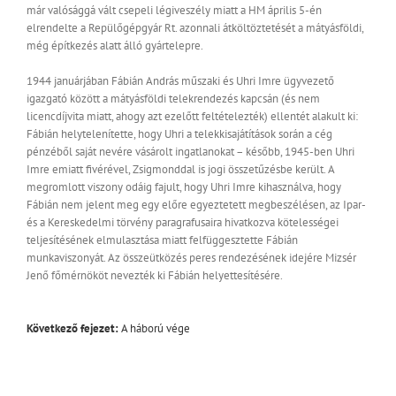
már valósággá vált csepeli légiveszély miatt a HM április 5-én
elrendelte a Repülőgépgyár Rt. azonnali átköltöztetését a mátyásföldi,
még építkezés alatt álló gyártelepre.
1944 januárjában Fábián András műszaki és Uhri Imre ügyvezető
igazgató között a mátyásföldi telekrendezés kapcsán (és nem
licencdíjvita miatt, ahogy azt ezelőtt feltételezték) ellentét alakult ki:
Fábián helytelenítette, hogy Uhri a telekkisajátítások során a cég
pénzéből saját nevére vásárolt ingatlanokat – később, 1945-ben Uhri
Imre emiatt fivérével, Zsigmonddal is jogi összetűzésbe került. A
megromlott viszony odáig fajult, hogy Uhri Imre kihasználva, hogy
Fábián nem jelent meg egy előre egyeztetett megbeszélésen, az Ipar-
és a Kereskedelmi törvény paragrafusaira hivatkozva kötelességei
teljesítésének elmulasztása miatt felfüggesztette Fábián
munkaviszonyát. Az összeütközés peres rendezésének idejére Mizsér
Jenő főmérnököt nevezték ki Fábián helyettesítésére.
Következő fejezet:
A háború vége