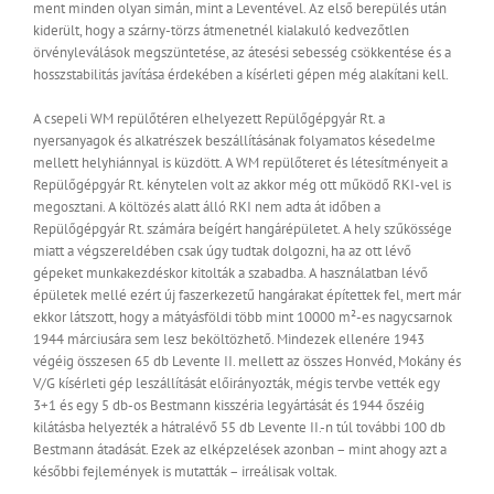
ment minden olyan simán, mint a Leventével. Az első berepülés után
kiderült, hogy a szárny-törzs átmenetnél kialakuló kedvezőtlen
örvényleválások megszüntetése, az átesési sebesség csökkentése és a
hosszstabilitás javítása érdekében a kísérleti gépen még alakítani kell.
A csepeli WM repülőtéren elhelyezett Repülőgépgyár Rt. a
nyersanyagok és alkatrészek beszállításának folyamatos késedelme
mellett helyhiánnyal is küzdött. A WM repülőteret és létesítményeit a
Repülőgépgyár Rt. kénytelen volt az akkor még ott működő RKI-vel is
megosztani. A költözés alatt álló RKI nem adta át időben a
Repülőgépgyár Rt. számára beígért hangárépületet. A hely szűkössége
miatt a végszereldében csak úgy tudtak dolgozni, ha az ott lévő
gépeket munkakezdéskor kitolták a szabadba. A használatban lévő
épületek mellé ezért új faszerkezetű hangárakat építettek fel, mert már
ekkor látszott, hogy a mátyásföldi több mint 10000 m²-es nagycsarnok
1944 márciusára sem lesz beköltözhető. Mindezek ellenére 1943
végéig összesen 65 db Levente II. mellett az összes Honvéd, Mokány és
V/G kísérleti gép leszállítását előirányozták, mégis tervbe vették egy
3+1 és egy 5 db-os Bestmann kisszéria legyártását és 1944 őszéig
kilátásba helyezték a hátralévő 55 db Levente II.-n túl további 100 db
Bestmann átadását. Ezek az elképzelések azonban – mint ahogy azt a
későbbi fejlemények is mutatták – irreálisak voltak.