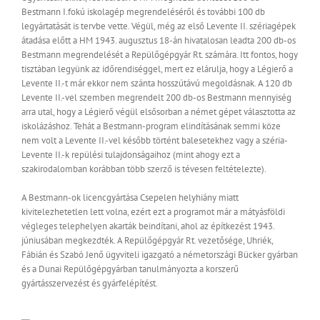
Bestmann I.fokú iskolagép megrendeléséről és további 100 db
legyártatását is tervbe vette. Végül, még az első Levente II. szériagépek
átadása előtt a HM 1943. augusztus 18-án hivatalosan leadta 200 db-os
Bestmann megrendelését a Repülőgépgyár Rt. számára. Itt fontos, hogy
tisztában legyünk az időrendiséggel, mert ez elárulja, hogy a Légierő a
Levente II.-t már ekkor nem szánta hosszútávú megoldásnak. A 120 db
Levente II.-vel szemben megrendelt 200 db-os Bestmann mennyiség
arra utal, hogy a Légierő végül elsősorban a német gépet választotta az
iskolázáshoz. Tehát a Bestmann-program elindításának semmi köze
nem volt a Levente II.-vel később történt balesetekhez vagy a széria-
Levente II.-k repülési tulajdonságaihoz (mint ahogy ezt a
szakirodalomban korábban több szerző is tévesen feltételezte).
A Bestmann-ok licencgyártása Csepelen helyhiány miatt
kivitelezhetetlen lett volna, ezért ezt a programot már a mátyásföldi
végleges telephelyen akarták beindítani, ahol az építkezést 1943.
júniusában megkezdték. A Repülőgépgyár Rt. vezetősége, Uhriék,
Fábián és Szabó Jenő ügyviteli igazgató a németországi Bücker gyárban
és a Dunai Repülőgépgyárban tanulmányozta a korszerű
gyártásszervezést és gyárfelépítést.