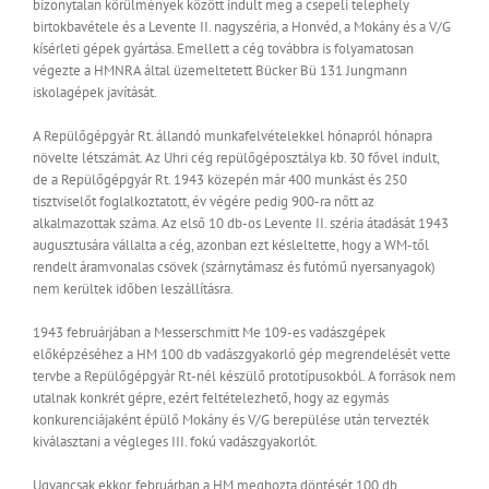
bizonytalan körülmények között indult meg a csepeli telephely
birtokbavétele és a Levente II. nagyszéria, a Honvéd, a Mokány és a V/G
kísérleti gépek gyártása. Emellett a cég továbbra is folyamatosan
végezte a HMNRA által üzemeltetett Bücker Bü 131 Jungmann
iskolagépek javítását.
A Repülőgépgyár Rt. állandó munkafelvételekkel hónapról hónapra
növelte létszámát. Az Uhri cég repülőgéposztálya kb. 30 fővel indult,
de a Repülőgépgyár Rt. 1943 közepén már 400 munkást és 250
tisztviselőt foglalkoztatott, év végére pedig 900-ra nőtt az
alkalmazottak száma. Az első 10 db-os Levente II. széria átadását 1943
augusztusára vállalta a cég, azonban ezt késleltette, hogy a WM-től
rendelt áramvonalas csövek (szárnytámasz és futómű nyersanyagok)
nem kerültek időben leszállításra.
1943 februárjában a Messerschmitt Me 109-es vadászgépek
előképzéséhez a HM 100 db vadászgyakorló gép megrendelését vette
tervbe a Repülőgépgyár Rt-nél készülő prototípusokból. A források nem
utalnak konkrét gépre, ezért feltételezhető, hogy az egymás
konkurenciájaként épülő Mokány és V/G berepülése után tervezték
kiválasztani a végleges III. fokú vadászgyakorlót.
Ugyancsak ekkor, februárban a HM meghozta döntését 100 db