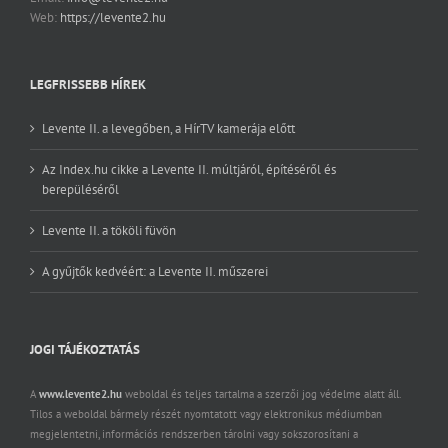
Web:
https://levente2.hu
LEGFRISSEBB HÍREK
Levente II. a levegőben, a HírTV kamerája előtt
Az Index.hu cikke a Levente II. múltjáról, építéséről és
berepüléséről
Levente II. a tököli füvön
A gyűjtők kedvéért: a Levente II. műszerei
JOGI TÁJÉKOZTATÁS
A
www.levente2.hu
weboldal és teljes tartalma a szerzői jog védelme alatt áll.
Tilos a weboldal bármely részét nyomtatott vagy elektronikus médiumban
megjelentetni, információs rendszerben tárolni vagy sokszorosítani a