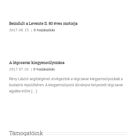
Beindult a Levente II. 80 éves motorja
2017. 08. 23.
|
0 hozzászólás
A légcsavar kiegyensúlyozása
2017. 07. 10.
|
0 hozzászólás
Révy László segítségével elvégeztük a légcsavar kiegyensúlyozását a
budaörsi repülőtéren. A kiegyensúlyozó állványra helyezett légcsavar
agyába előre [...]
Támogatóink