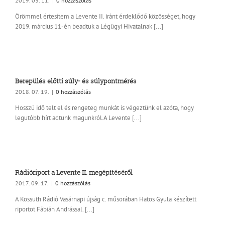
2019. 03. 11.
|
0 hozzászólás
Örömmel értesítem a Levente II. iránt érdeklődő közösséget, hogy
2019. március 11-én beadtuk a Légügyi Hivatalnak [...]
Berepülés előtti súly- és súlypontmérés
2018. 07. 19.
|
0 hozzászólás
Hosszú idő telt el és rengeteg munkát is végeztünk el azóta, hogy
legutóbb hírt adtunk magunkról.A Levente [...]
Rádióriport a Levente II. megépítéséről
2017. 09. 17.
|
0 hozzászólás
A Kossuth Rádió Vasárnapi újság c. műsorában Hatos Gyula készített
riportot Fábián Andrással. [...]