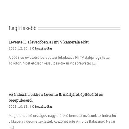
Legfrissebb
Levente II. a levegőben, a HírTV kamerája előtt
2023. 12. 20.
|
0 hozzászólás
A 2023-as év utolsó berepülési feladatát a HirTV stábja rögzítette
Tökölön. Most először készült air-to-air videófelvétel [...]
Az Index.hu cikke a Levente II. múltjáról, építéséről és
berepüléséről
2023. 10. 18.
|
0 hozzászólás
Megjelent első országos, nagy elérésű bemutatkozásunk az Index.hu
cikkében videómelléklettel. Köszönet érte Ambrus Balázsnak, Névai
[...]