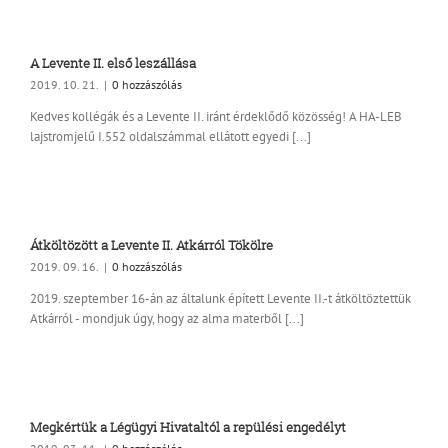
A Levente II. első leszállása
2019. 10. 21.
|
0 hozzászólás
Kedves kollégák és a Levente II. iránt érdeklődő közösség! A HA-LEB
lajstromjelű I.552 oldalszámmal ellátott egyedi [...]
Átköltözött a Levente II. Atkárról Tökölre
2019. 09. 16.
|
0 hozzászólás
2019. szeptember 16-án az általunk épített Levente II.-t átköltöztettük
Atkárról - mondjuk úgy, hogy az alma materből [...]
Megkértük a Légügyi Hivataltól a repülési engedélyt