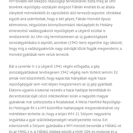
HM további két kiképző-repülőgép tervezésével bízta meg az Uhri
tesvérek repülőgép-osztályán dolgozó Fábián Andrást és az általa
irányított mérnökökből és rajzolókból álló tervezőcsoportot. Uhriékkal
együtt arra számítottak, hogy e két gépet, Fábián Honvéd típusú
kétmotoros, négyüléses könnyűbombázó iskolagépét és Mokány
elnevezésű vadászgyakorló repülőgépét a Légierő ezúttal is
rendszeresíti. Az Uhri cég természetesen az új gyakorlógépek
sorozatgyártására is aspirált, azonban (1942-ben) egyelőre úgy látszott,
hogy míg a vadászgyakorlók nagy szériáját tőlük fogják megrendelni, a
Honvéd gyártását nem velük tervezik.
Bár a Levente II.-t a Légierő 1941 végén elfogadta, a gép
sorozatgyártásával tevőlegesen 1942 végéig nem történt semmi. Ez
annak volt köszönhető, hogy kapacitás hiányában egyik hazai
repülőgépgyár sem volt képes megszervezni az új gép gyártását.
Ekkorra ugyanis a katonai vezetés a hazai hadiipar beindítását és
decentralizációját célzó intézkedései során a nagyobb magyar
gyáraknak már szétosztotta a feladatokat. A Weiss Manfréd Repülőgép-
és Motorgyár Rt-t a HM különféle hadianyagok megrendelésével oly
mértékben terhelte le, hogy a teljes WM-21 Sólyom nagyszéria
legyártása a gyár szállítóképességét veszélyeztette volna. Ezt
elkerülendő a Sólyom gyártásába a WM mellett bevonták a MÁVAG-ot
és az MWG-t is. A MÁVAG többek között a Hirth 504-es motorok és a