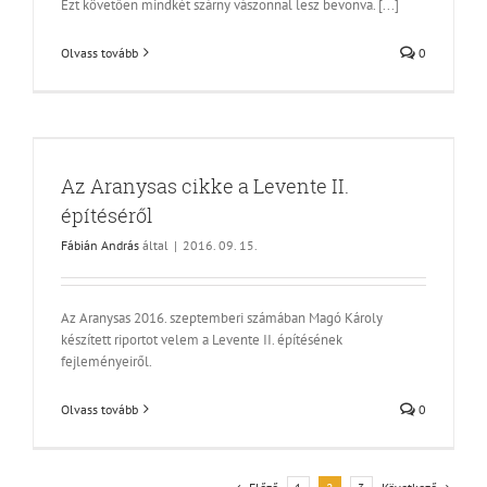
Ezt követően mindkét szárny vászonnal lesz bevonva. [...]
Olvass tovább
0
Az Aranysas cikke a Levente II.
építéséről
Fábián András
által
|
2016. 09. 15.
Az Aranysas 2016. szeptemberi számában Magó Károly
készített riportot velem a Levente II. építésének
fejleményeiről.
Olvass tovább
0