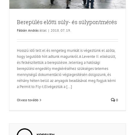
Berepülés előtti súly- és súlypontmérés
Fábián András
által
|
2018. 07. 19.
Hosszú idő telt el és rengeteg munkát is végeztünk el azóta,
hogy legutóbb hírt adtunk magunkról.A Levente II. elkészült,
és felkészítettük a berepülésre. Jelenleg a hatósági
berepülési engedély megkéréséhez szükséges tetemes
mennyiségű dokumentáció véglegesítésén dolgozunk, és
néhány héten belül az anyagok beadásával meg fogjuk kérni
a Permit to Fly-t.Elvégeztük a [...]
Olvass tovább
0