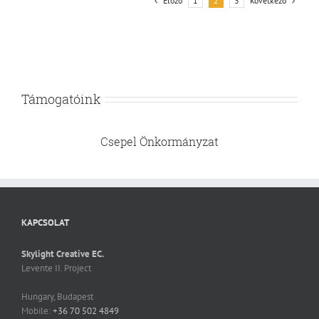
Előző
Következő
1
2
3
Támogatóink
Csepel Önkormányzat
KAPCSOLAT
Skylight Creative EC.
Levente II. Project
Hungary, Budapest
Mobile:
+36 70 502 4849