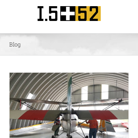
Kihagyás
Blog