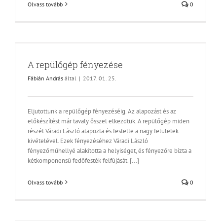
Olvass tovább
0
A repülőgép fényezése
Fábián András
által
|
2017. 01. 25.
Eljutottunk a repülőgép fényezéséig. Az alapozást és az
előkészítést már tavaly ősszel elkezdtük. A repülőgép miden
részét Váradi László alapozta és festette a nagy felületek
kivételével. Ezek fényezéséhez Váradi László
fényezőműhellyé alakította a helyiséget, és fényezőre bízta a
kétkomponensű fedőfesték felfújását. [...]
Olvass tovább
0