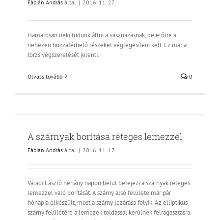
Fábián András
által
|
2016. 11. 27.
Hamarosan neki tudunk állni a vásznazásnak, de előtte a
nehezen hozzáférhető részeket véglegesíteni kell. Ez már a
törzs végszerelését jelenti.
Olvass tovább
0
A szárnyak borítása réteges lemezzel
Fábián András
által
|
2016. 11. 17.
Váradi László néhány napon belül befejezi a szárnyak réteges
lemezzel való borítását. A szárny alsó felülete már pár
hónapja elkészült, most a szárny lezárása folyik. Az elliptikus
szárny felületére a lemezek toldással kerülnek felragasztásra.