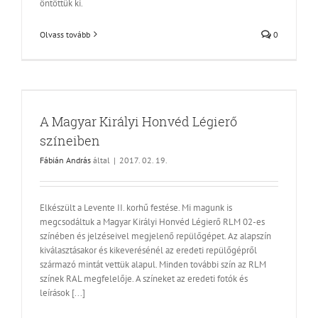
öntöttük ki.
Olvass tovább
0
A Magyar Királyi Honvéd Légierő
színeiben
Fábián András
által
|
2017. 02. 19.
Elkészült a Levente II. korhű festése. Mi magunk is
megcsodáltuk a Magyar Királyi Honvéd Légierő RLM 02-es
színében és jelzéseivel megjelenő repülőgépet. Az alapszín
kiválasztásakor és kikeverésénél az eredeti repülőgépről
származó mintát vettük alapul. Minden további szín az RLM
színek RAL megfelelője. A színeket az eredeti fotók és
leírások [...]