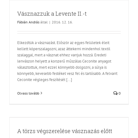
Vásznazzuk a Levente II.-t
Fábián András
által
|
2016. 12. 16.
Elkezdtük a vásznazást. Először az egyes felületek éleit
kellett köperszalagozni, azaz áttekerni mindenhol textil
szalaggal, mert a vásznat ehhez varrjuk hozzá. Eredeti
lenvászon helyett a korszerű műszálas Ceconite anyagot
választottuk, mert ezzel könnyebb dolgozni, a súlya is
könnyebb, kevesebb festéket vesz fel és tartósabb. A felvarrt
Ceconite végleges feszítését [...]
Olvass tovább
0
A törzs végszerelése vásznazás előtt