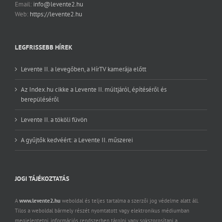
Email:
info@levente2.hu
Web:
https://levente2.hu
LEGFRISSEBB HÍREK
Levente II. a levegőben, a HírTV kamerája előtt
Az Index.hu cikke a Levente II. múltjáról, építéséről és
berepüléséről
Levente II. a tököli füvön
A gyűjtők kedvéért: a Levente II. műszerei
JOGI TÁJÉKOZTATÁS
A
www.levente2.hu
weboldal és teljes tartalma a szerzői jog védelme alatt áll.
Tilos a weboldal bármely részét nyomtatott vagy elektronikus médiumban
megjelentetni, információs rendszerben tárolni vagy sokszorosítani a