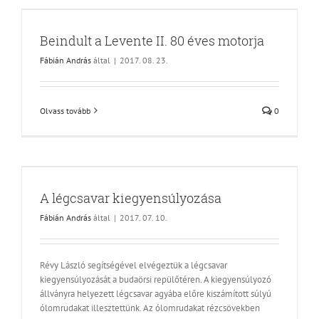
Beindult a Levente II. 80 éves motorja
Fábián András
által
|
2017. 08. 23.
Olvass tovább
0
A légcsavar kiegyensúlyozása
Fábián András
által
|
2017. 07. 10.
Révy László segítségével elvégeztük a légcsavar
kiegyensúlyozását a budaörsi repülőtéren. A kiegyensúlyozó
állványra helyezett légcsavar agyába előre kiszámított súlyú
ólomrudakat illesztettünk. Az ólomrudakat rézcsövekben