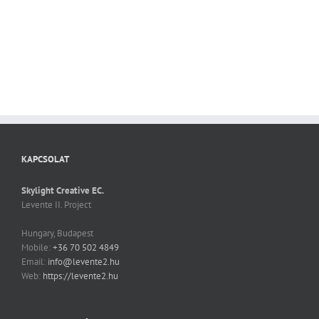
KAPCSOLAT
Skylight Creative EC.
Levente II. Project
Hungary, Budapest
Mobile:
+36 70 502 4849
Email:
info@levente2.hu
Web:
https://levente2.hu