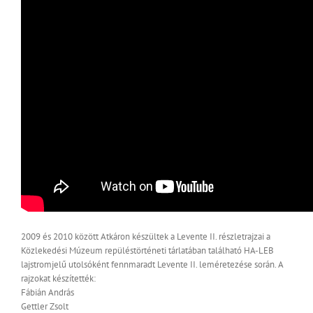
2009 és 2010 között Atkáron készültek a Levente II. részletrajzai a
Közlekedési Múzeum repüléstörténeti tárlatában található HA-LEB
lajstromjelű utolsóként fennmaradt Levente II. leméretezése során. A
rajzokat készítették:
Fábián András
Gettler Zsolt