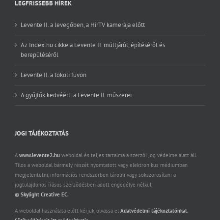
LEGFRISSEBB HÍREK
Levente II. a levegőben, a HírTV kamerája előtt
Az Index.hu cikke a Levente II. múltjáról, építéséről és
berepüléséről
Levente II. a tököli füvön
A gyűjtők kedvéért: a Levente II. műszerei
JOGI TÁJÉKOZTATÁS
A
www.levente2.hu
weboldal és teljes tartalma a szerzői jog védelme alatt áll.
Tilos a weboldal bármely részét nyomtatott vagy elektronikus médiumban
megjelentetni, információs rendszerben tárolni vagy sokszorosítani a
jogtulajdonos írásos szerződésben adott engedélye nélkül.
© Skylight Creative EC.
A weboldal használata előtt kérjük, olvassa el
Adatvédelmi tájékoztatónkat.