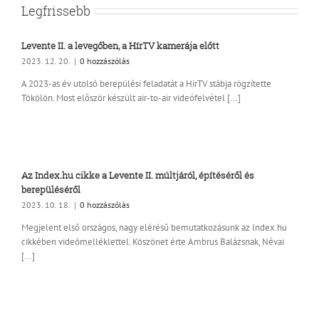
Legfrissebb
Levente II. a levegőben, a HírTV kamerája előtt
2023. 12. 20.
|
0 hozzászólás
A 2023-as év utolsó berepülési feladatát a HirTV stábja rögzítette
Tökölön. Most először készült air-to-air videófelvétel [...]
Az Index.hu cikke a Levente II. múltjáról, építéséről és
berepüléséről
2023. 10. 18.
|
0 hozzászólás
Megjelent első országos, nagy elérésű bemutatkozásunk az Index.hu
cikkében videómelléklettel. Köszönet érte Ambrus Balázsnak, Névai
[...]