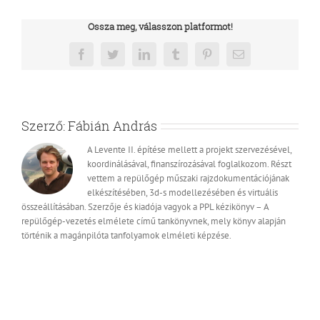
Ossza meg, válasszon platformot!
Facebook
Twitter
LinkedIn
Tumblr
Pinterest
Email:
Szerző:
Fábián András
A Levente II. építése mellett a projekt szervezésével,
koordinálásával, finanszírozásával foglalkozom. Részt
vettem a repülőgép műszaki rajzdokumentációjának
elkészítésében, 3d-s modellezésében és virtuális
összeállításában. Szerzője és kiadója vagyok a PPL kézikönyv – A
repülőgép-vezetés elmélete című tankönyvnek, mely könyv alapján
történik a magánpilóta tanfolyamok elméleti képzése.