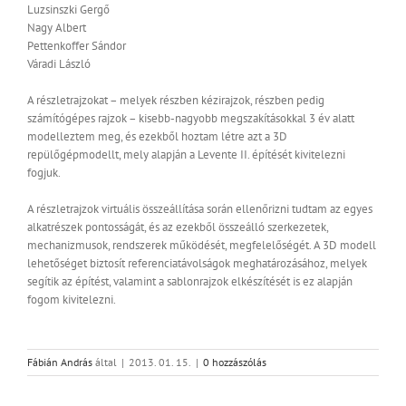
Luzsinszki Gergő
Nagy Albert
Pettenkoffer Sándor
Váradi László
A részletrajzokat – melyek részben kézirajzok, részben pedig
számítógépes rajzok – kisebb-nagyobb megszakításokkal 3 év alatt
modelleztem meg, és ezekből hoztam létre azt a 3D
repülőgépmodellt, mely alapján a Levente II. építését kivitelezni
fogjuk.
A részletrajzok virtuális összeállítása során ellenőrizni tudtam az egyes
alkatrészek pontosságát, és az ezekből összeálló szerkezetek,
mechanizmusok, rendszerek működését, megfelelőségét. A 3D modell
lehetőséget biztosít referenciatávolságok meghatározásához, melyek
segítik az építést, valamint a sablonrajzok elkészítését is ez alapján
fogom kivitelezni.
Fábián András
által
|
2013. 01. 15.
|
0 hozzászólás