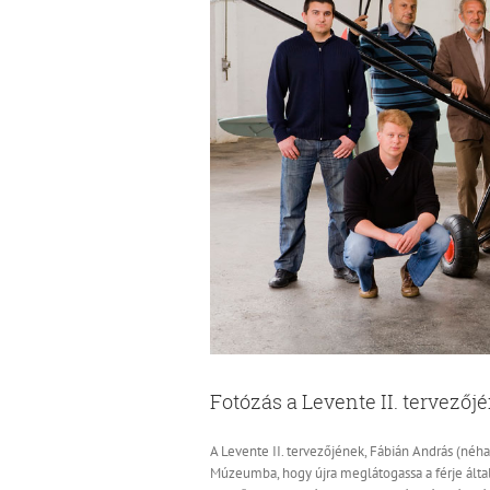
Fotózás a Levente II. tervezőj
A Levente II. tervezőjének, Fábián András (néh
Múzeumba, hogy újra meglátogassa a férje által 