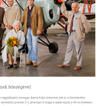
ének feleségével
ai nagybátyám) özvegye, Barna Klára örömmel jött el a Közlekedési
tervezett Levente II.-t, amellyel ő maga is sokat repült a 40-es években.