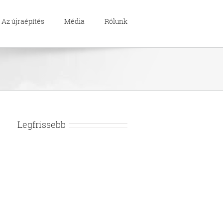
Az újraépítés
Média
Rólunk
Legfrissebb