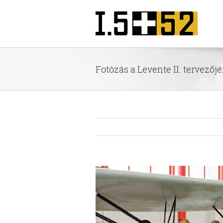
Kihagyás
Fotózás a Levente II. tervezőj
View
Larger
Image