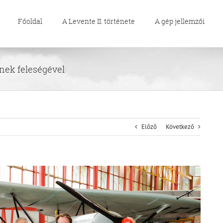
Főoldal
A Levente II. története
A gép jellemzői
ének feleségével
Előző
Következő