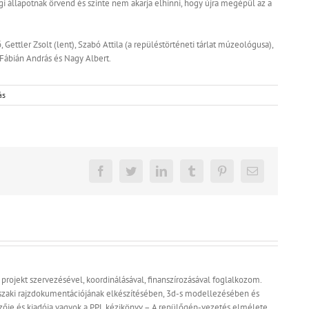
gi állapotnak örvend és szinte nem akarja elhinni, hogy újra megépül az a
Gettler Zsolt (lent), Szabó Attila (a repüléstörténeti tárlat múzeológusa),
, Fábián András és Nagy Albert.
ás
Facebook
Twitter
LinkedIn
Tumblr
Pinterest
Email:
a projekt szervezésével, koordinálásával, finanszírozásával foglalkozom.
zaki rajzdokumentációjának elkészítésében, 3d-s modellezésében és
erzője és kiadója vagyok a PPL kézikönyv – A repülőgép-vezetés elmélete