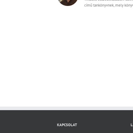
című tankönyvnek, mely könyv
KAPCSOLAT
L