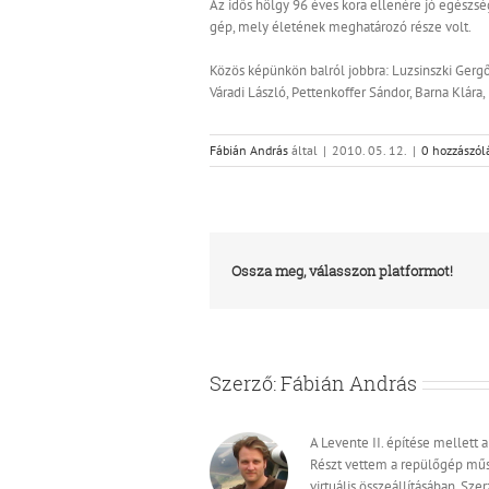
Az idős hölgy 96 éves kora ellenére jó egészsé
gép, mely életének meghatározó része volt.
Közös képünkön balról jobbra: Luzsinszki Gergő, 
Váradi László, Pettenkoffer Sándor, Barna Klára
Fábián András
által
|
2010. 05. 12.
|
0 hozzászól
Ossza meg, válasszon platformot!
Szerző:
Fábián András
A Levente II. építése mellett 
Részt vettem a repülőgép műs
virtuális összeállításában. Sz