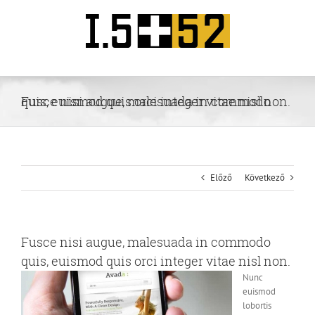
Kihagyás
Fusce nisi augue, malesuada in commodo quis, euismod quis orci integer vitae nisl non.
Előző
Következő
Fusce nisi augue, malesuada in commodo
quis, euismod quis orci integer vitae nisl non.
Nunc
euismod
lobortis