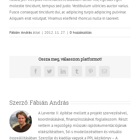
molestie tincidunt, tempus sed justo. Vestibulum ultricies auctor varius.
Fusce consequat tincidunt dui, ac adipiscing turpis adipiscing pulvinar.
Aliquam erat volutpat. Vivamus eleifend rhoncus nulla in laoreet.
Fábián András
által
|
2012. 11. 27.
|
0 hozzászólás
Ossza meg, válasszon platformot!
Facebook
Twitter
LinkedIn
Tumblr
Pinterest
Email:
Szerző:
Fábián András
A Levente II. építése mellett a projekt szervezésével,
koordinálásával, finanszírozásával foglalkozom. Részt
vettem a repülőgép műszaki rajzdokumentációjának
elkészítésében, 3d-s modellezésében és virtuális
összeállításában. Szerzője és kiadója vagyok a PPL kézikönyv – A