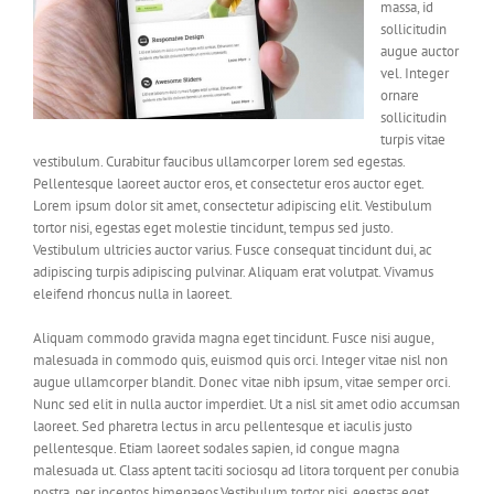
massa, id
sollicitudin
augue auctor
vel. Integer
ornare
sollicitudin
turpis vitae
vestibulum. Curabitur faucibus ullamcorper lorem sed egestas.
Pellentesque laoreet auctor eros, et consectetur eros auctor eget.
Lorem ipsum dolor sit amet, consectetur adipiscing elit. Vestibulum
tortor nisi, egestas eget molestie tincidunt, tempus sed justo.
Vestibulum ultricies auctor varius. Fusce consequat tincidunt dui, ac
adipiscing turpis adipiscing pulvinar. Aliquam erat volutpat. Vivamus
eleifend rhoncus nulla in laoreet.
Aliquam commodo gravida magna eget tincidunt. Fusce nisi augue,
malesuada in commodo quis, euismod quis orci. Integer vitae nisl non
augue ullamcorper blandit. Donec vitae nibh ipsum, vitae semper orci.
Nunc sed elit in nulla auctor imperdiet. Ut a nisl sit amet odio accumsan
laoreet. Sed pharetra lectus in arcu pellentesque et iaculis justo
pellentesque. Etiam laoreet sodales sapien, id congue magna
malesuada ut. Class aptent taciti sociosqu ad litora torquent per conubia
nostra, per inceptos himenaeos.Vestibulum tortor nisi, egestas eget