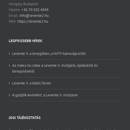
Hungary, Budapest
Mobile:
+36 70 502 4849
Email:
info@levente2.hu
Web:
https://levente2.hu
LEGFRISSEBB HÍREK
Levente II. a levegőben, a HírTV kamerája előtt
Az Index.hu cikke a Levente II. múltjáról, építéséről és
berepüléséről
Levente II. a tököli füvön
A gyűjtők kedvéért: a Levente II. műszerei
JOGI TÁJÉKOZTATÁS