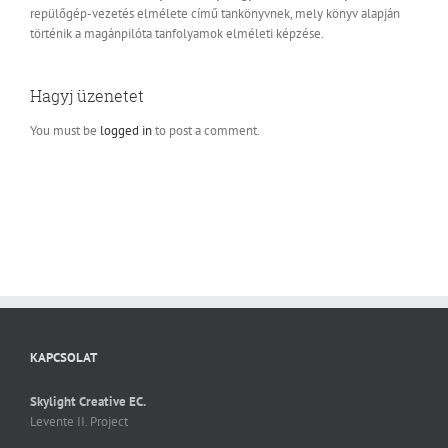
repülőgép-vezetés elmélete című tankönyvnek, mely könyv alapján
történik a magánpilóta tanfolyamok elméleti képzése.
Hagyj üzenetet
You must be
logged in
to post a comment.
KAPCSOLAT
Skylight Creative EC.
Levente II. Project