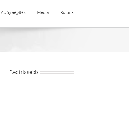
Az újraépítés
Média
Rólunk
Legfrissebb