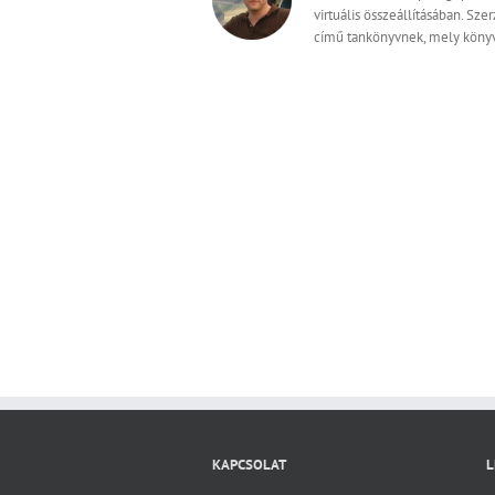
virtuális összeállításában. Sz
című tankönyvnek, mely könyv
KAPCSOLAT
L