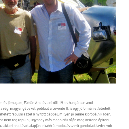
om és jómagam, Fábián András a tököli 19-es hangárban arról
 régi magyar gépeket, például a Levente II. is egy jóformán elfeledett
hetett repülni ezzel a nyitott géppel, milyen jó lenne kipróbálni? Igen,
os nem fog repülni, úgyhogy más megoldás híján meg kellene építeni
az akkori realitások alapján inkább álmodozás szerű gondolatkísérlet volt.