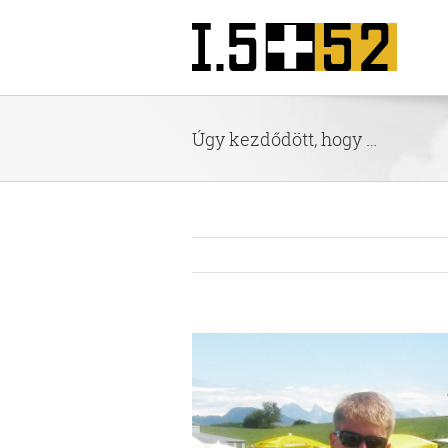
Kihagyás
Úgy kezdődött, hogy …
View
Larger
Image