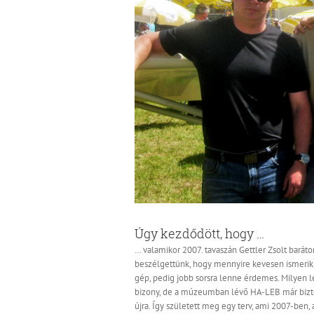
Úgy kezdődött, hogy …
… valamikor 2007. tavaszán Gettler Zsolt barát
beszélgettünk, hogy mennyire kevesen ismerik a
gép, pedig jobb sorsra lenne érdemes. Milyen le
bizony, de a múzeumban lévő HA-LEB már bizt
újra. Így született meg egy terv, ami 2007-ben, 