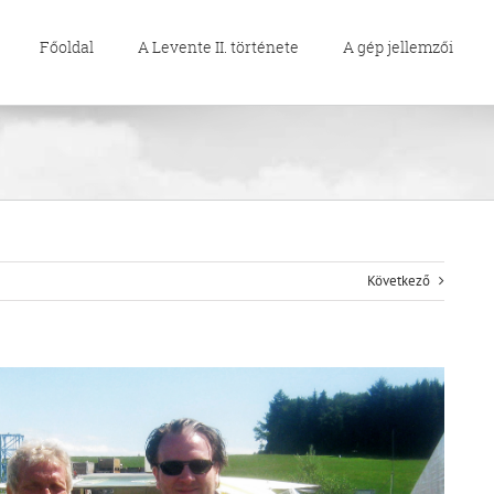
Főoldal
A Levente II. története
A gép jellemzői
Következő