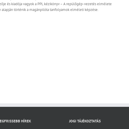
erzője és kiadója vagyok a PPL kézikönyv – A repülőgép-vezetés elmélete
 alapján történik a magánpilóta tanfolyamok elméleti képzése.
EGFRISSEBB HÍREK
JOGI TÁJÉKOZTATÁS