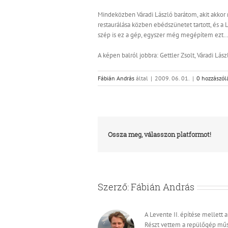
Mindeközben Váradi László barátom, akit akkor
restaurálása közben ebédszünetet tartott, és a 
szép is ez a gép, egyszer még megépítem ezt…
A képen balról jobbra: Gettler Zsolt, Váradi Lás
Fábián András
által
|
2009. 06. 01.
|
0 hozzászól
Ossza meg, válasszon platformot!
Szerző:
Fábián András
A Levente II. építése mellett 
Részt vettem a repülőgép műs