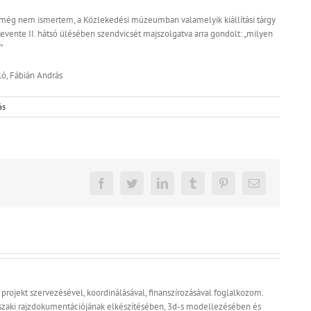
 még nem ismertem, a Közlekedési múzeumban valamelyik kiállítási tárgy
Levente II. hátsó ülésében szendvicsét majszolgatva arra gondolt: „milyen
”
zló, Fábián András
ás
Facebook
Twitter
LinkedIn
Tumblr
Pinterest
Email:
a projekt szervezésével, koordinálásával, finanszírozásával foglalkozom.
zaki rajzdokumentációjának elkészítésében, 3d-s modellezésében és